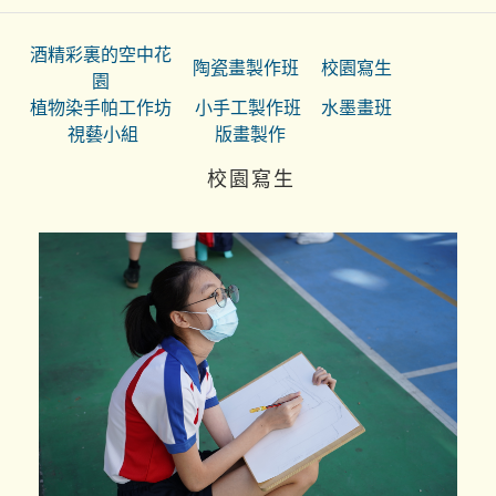
酒精彩裏的空中花
陶瓷畫製作班
校園寫生
園
植物染手帕工作坊
小手工製作班
水墨畫班
視藝小組
版畫製作
校園寫生