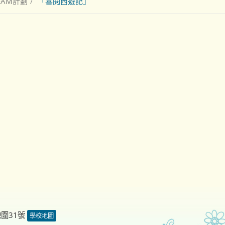
EAM計劃
「喜閱西遊記」
德圍31號
學校地圖