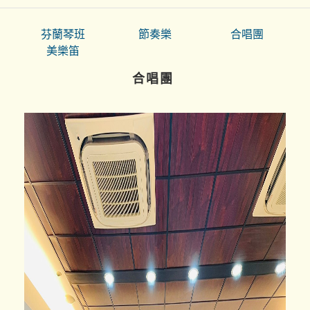
芬蘭琴班
節奏樂
合唱團
美樂笛
合唱團