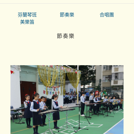
芬蘭琴班
節奏樂
合唱團
美樂笛
節奏樂