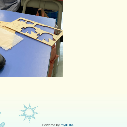
Powered by
myID ltd.