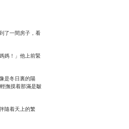
到了一間房子，看
媽媽！」他上前緊
像是冬日裏的陽
輕撫摸着那滿是皺
伴隨着天上的繁