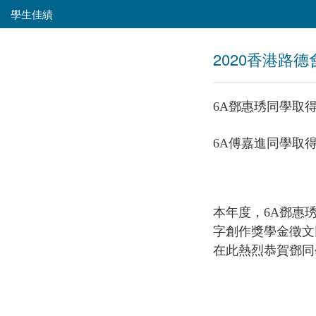
學生佳績
2020香港路
6A鄧惠琇同學取
6A傅嘉進同學取
本年度，6A鄧惠
字創作獎學金徵文
在此熱烈恭賀鄧同