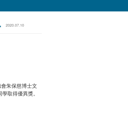
訊
2020.07.10
德會朱保慈博士文
同學取得優異獎。