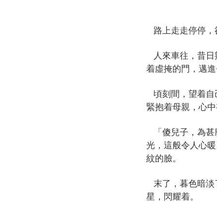
路上走走停停，
人來車往，昔日
着虛掩的門，邁進
頃刻間，望着自
緊抱着母親，心中
「傻兒子，為甚
光，這般令人心暖
紋的臉。
末了，暮色暗淡
星，閃耀着。