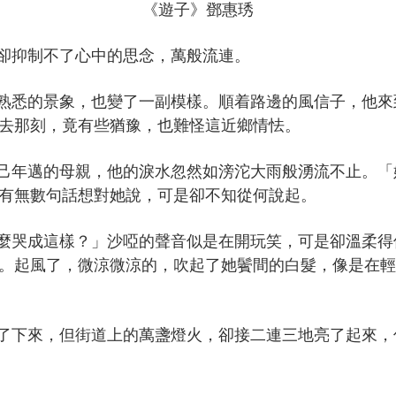
《遊子》鄧惠琇
卻抑制不了心中的思念，萬般流連。
熟悉的景象，也變了一副模樣。順着路邊的風信子，他來
去那刻，竟有些猶豫，也難怪這近鄉情怯。
己年邁的母親，他的淚水忽然如滂沱大雨般湧流不止。「
有無數句話想對她說，可是卻不知從何說起。
麼哭成這樣？」沙啞的聲音似是在開玩笑，可是卻溫柔得
。起風了，微涼微涼的，吹起了她鬢間的白髮，像是在輕
了下來，但街道上的萬盞燈火，卻接二連三地亮了起來，