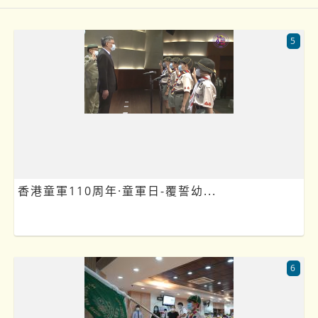
篩選
5
香港童軍110周年·童軍日-覆誓幼...
6