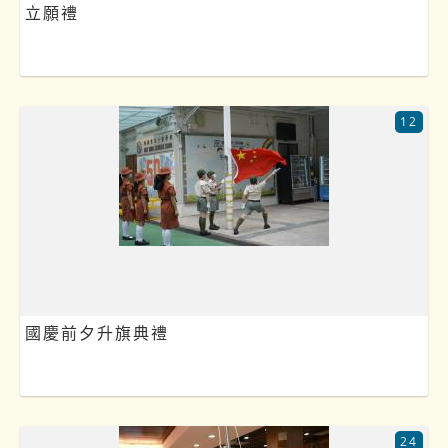
立願禮
12
國慶前夕升旗典禮
24