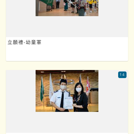
立願禮-幼童軍
14