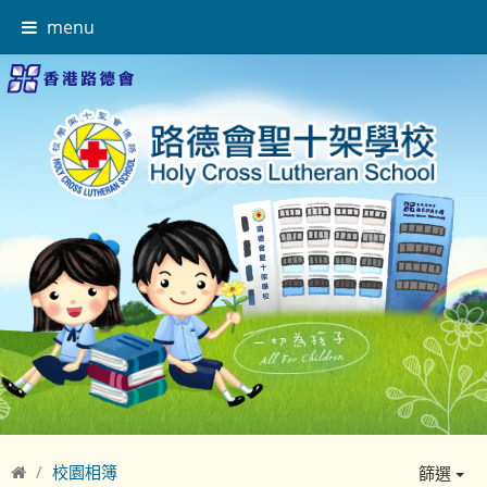
menu
校園相簿
篩選