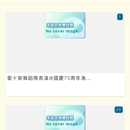
5
聖十架舞蹈隊表演@國慶75周年漁...
29