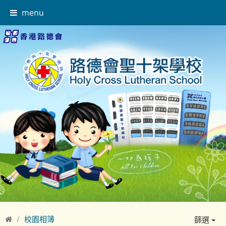
menu
校園相簿
篩選