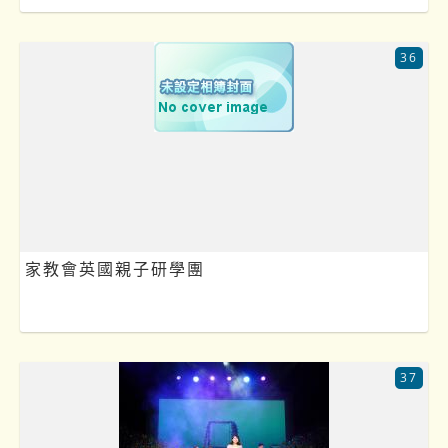
36
家教會英國親子研學團
37