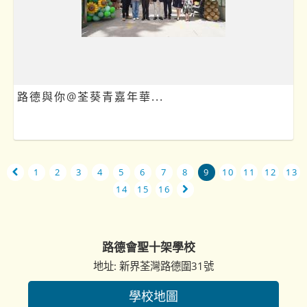
路德與你@荃葵青嘉年華...
1
2
3
4
5
6
7
8
9
10
11
12
13
14
15
16
路德會聖十架學校
地址: 新界荃灣路德圍31號
學校地圖