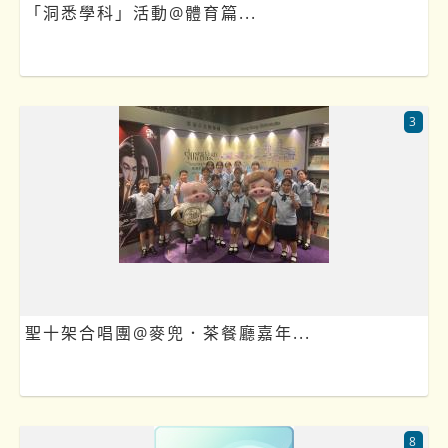
「洞悉學科」活動@體育篇...
3
聖十架合唱團@麥兜．茶餐廳嘉年...
8