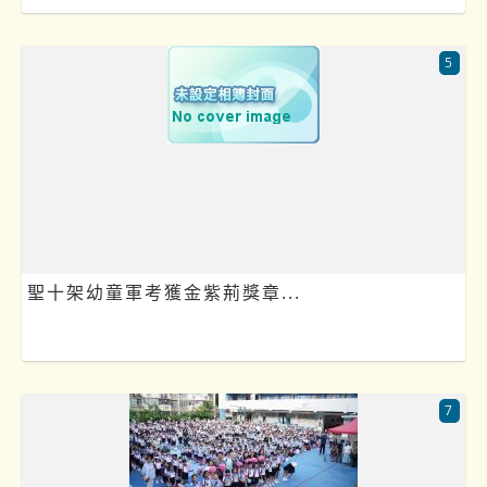
5
聖十架幼童軍考獲金紫荊獎章...
7