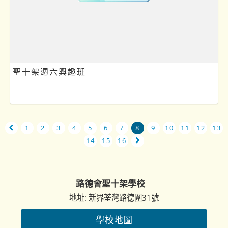
聖十架週六興趣班
1
2
3
4
5
6
7
8
9
10
11
12
13
14
15
16
路德會聖十架學校
地址: 新界荃灣路德圍31號
學校地圖