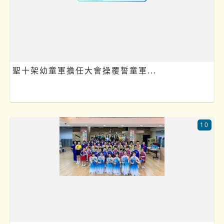
聖十架幼童軍擔任大會操覆誓童軍...
10