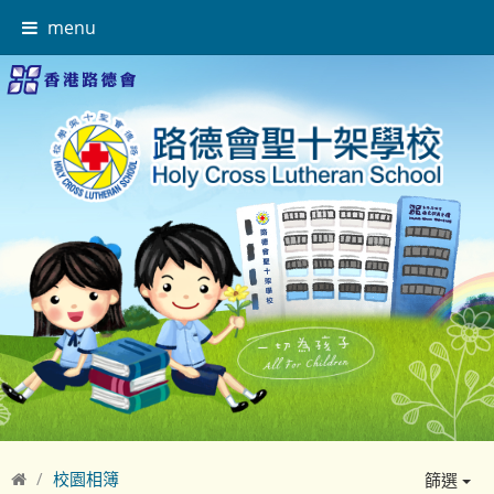
menu
校園相簿
篩選