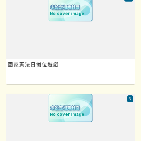
國家憲法日攤位遊戲
3