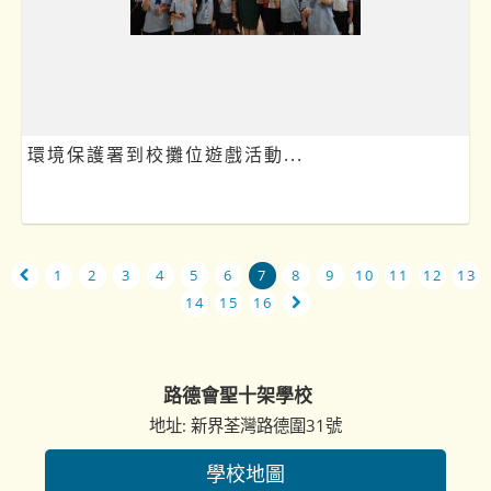
環境保護署到校攤位遊戲活動...
1
2
3
4
5
6
7
8
9
10
11
12
13
14
15
16
路德會聖十架學校
地址: 新界荃灣路德圍31號
學校地圖