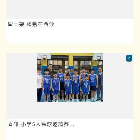
聖十架·躍動在西沙
2
喜訊 小學5人籃球邀請賽...