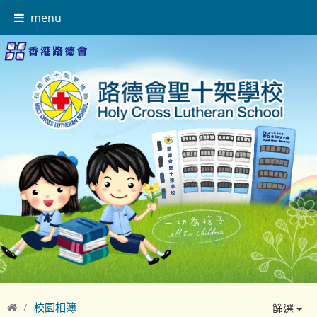
menu
校園相簿
篩選