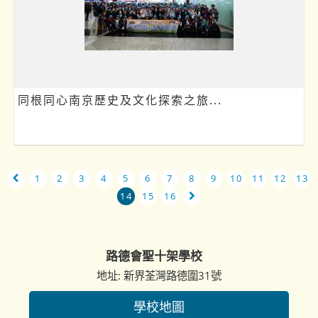
同根同心南京歷史及文化探索之旅...
1
2
3
4
5
6
7
8
9
10
11
12
13
14
15
16
路德會聖十架學校
地址: 新界荃灣路德圍31號
學校地圖