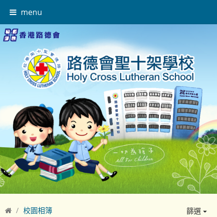
menu
校園相簿
篩選