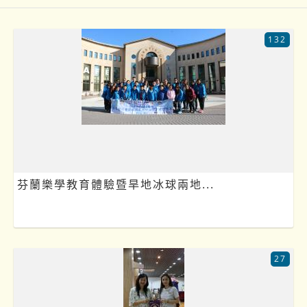
132
芬蘭樂學教育體驗暨旱地冰球兩地...
27