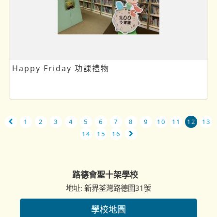
Happy Friday 功課禮物
1
2
3
4
5
6
7
8
9
10
11
12
13
14
15
16
路德會聖十架學校
地址: 新界荃灣路德圍31號
學校地圖