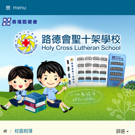
menu
校園相簿
篩選