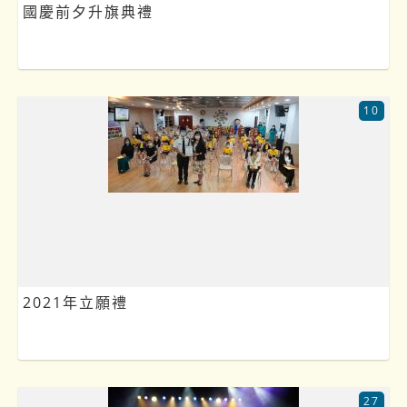
國慶前夕升旗典禮
10
2021年立願禮
27