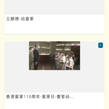
立願禮-幼童軍
5
香港童軍110周年·童軍日-覆誓幼...