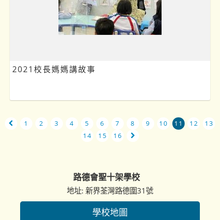
2021校長媽媽講故事
1
2
3
4
5
6
7
8
9
10
11
12
13
14
15
16
路德會聖十架學校
地址: 新界荃灣路德圍31號
學校地圖