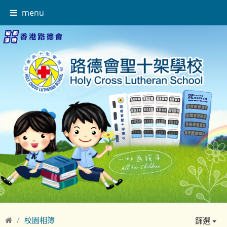
menu
校園相簿
篩選