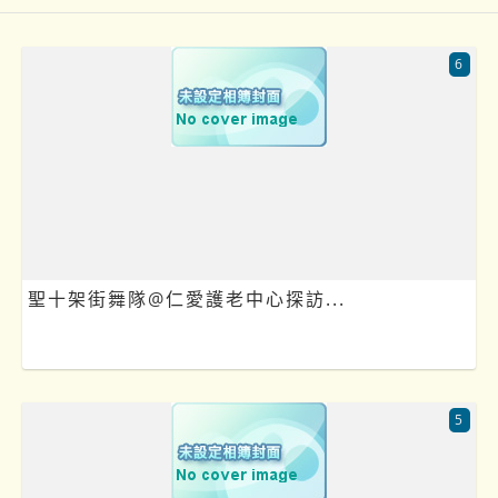
6
聖十架街舞隊@仁愛護老中心探訪...
5