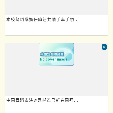
本校舞蹈隊擔任繽紛共融手牽手融...
6
中國舞蹈表演@喜迎乙巳新春團拜...