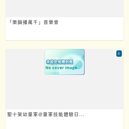
「樂韻播萬千」音樂會
8
聖十架幼童軍@童軍技能體驗日...