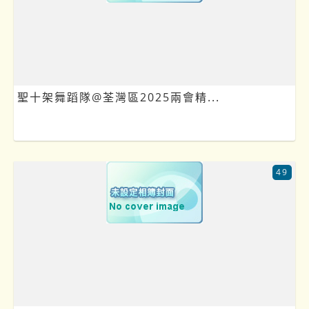
聖十架舞蹈隊@荃灣區2025兩會精...
49