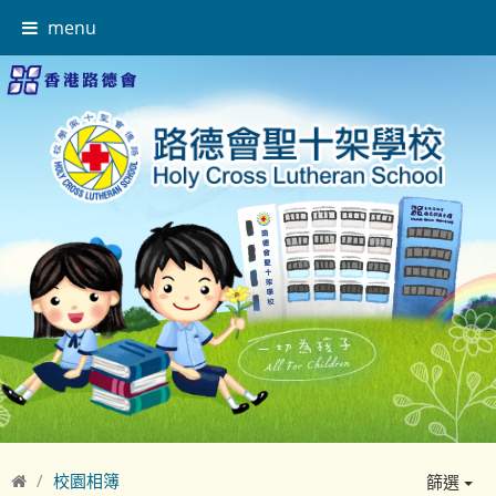
menu
校園相簿
篩選