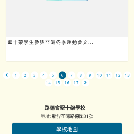
聖十架學生參與亞洲冬季運動會文...
1
2
3
4
5
6
7
8
9
10
11
12
13
14
15
16
17
路德會聖十架學校
地址: 新界荃灣路德圍31號
學校地圖