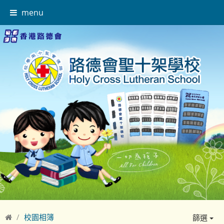
menu
校園相簿
篩選