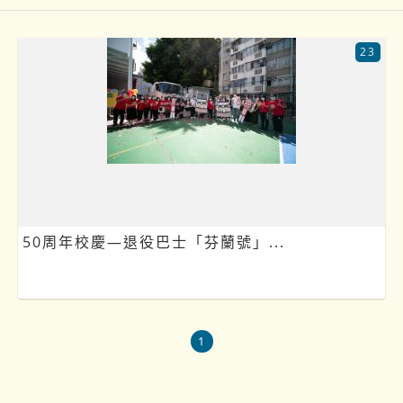
23
50周年校慶—退役巴士「芬蘭號」...
1