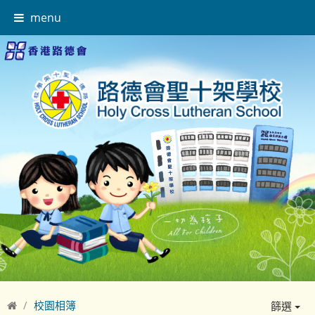
menu
校園相簿
篩選