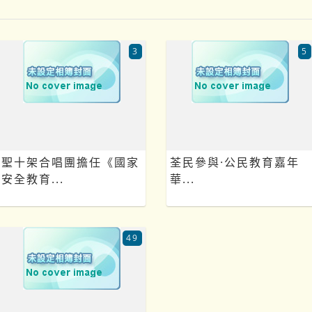
3
5
聖十架合唱團擔任《國家
荃民參與·公民教育嘉年
安全教育...
華...
49