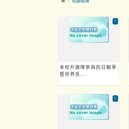
校園相簿
7
本校升旗隊參與抗日戰爭
暨世界反...
5