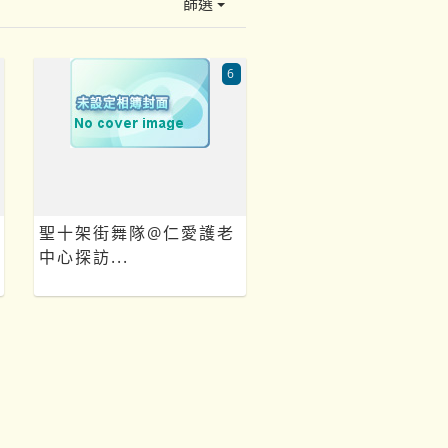
篩選
6
聖十架街舞隊@仁愛護老
中心探訪...