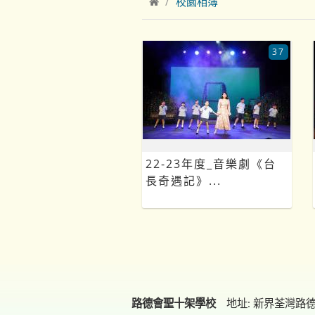
校園相簿
37
22-23年度_音樂劇《台
長奇遇記》...
路德會聖十架學校
地址: 新界荃灣路