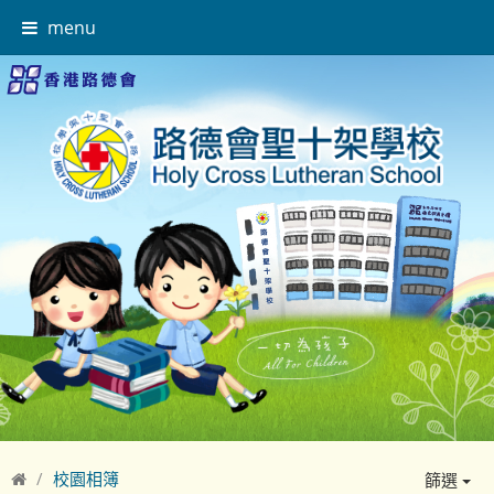
menu
校園相簿
篩選