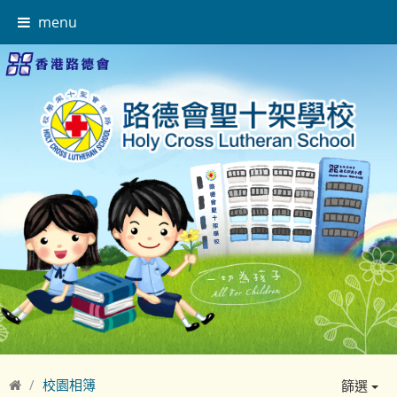
menu
校園相簿
篩選