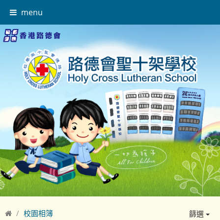
menu
校園相簿
篩選