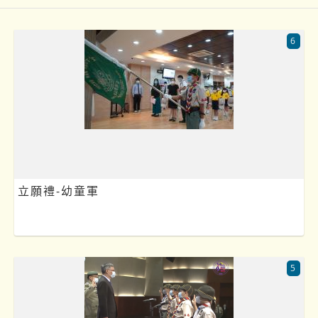
6
立願禮-幼童軍
5