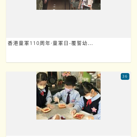
香港童軍110周年·童軍日-覆誓幼...
36