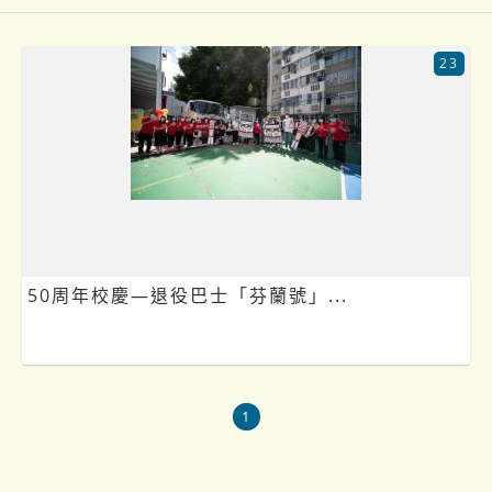
23
50周年校慶—退役巴士「芬蘭號」...
1