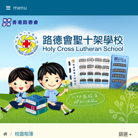
menu
校園相簿
篩選