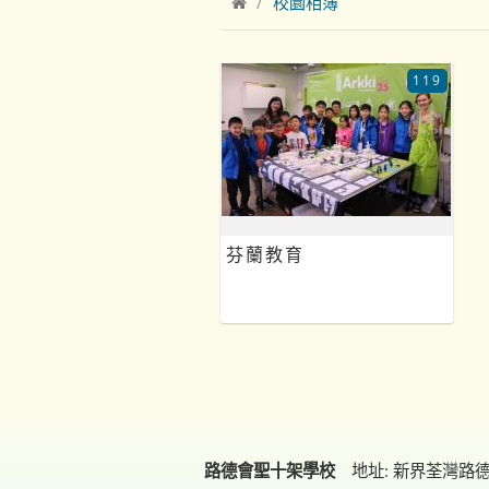
校園相簿
119
芬蘭教育
路德會聖十架學校
地址: 新界荃灣路