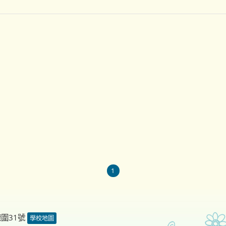
1
德圍31號
學校地圖