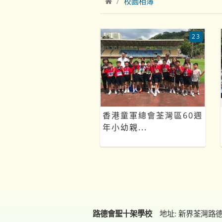
校園相簿
23
香港童軍總會荃灣區60週
年小幼親...
路德會聖十架學校
地址: 新界荃灣路