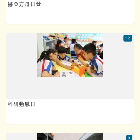
挪亞方舟日營
12
科研動感日
9