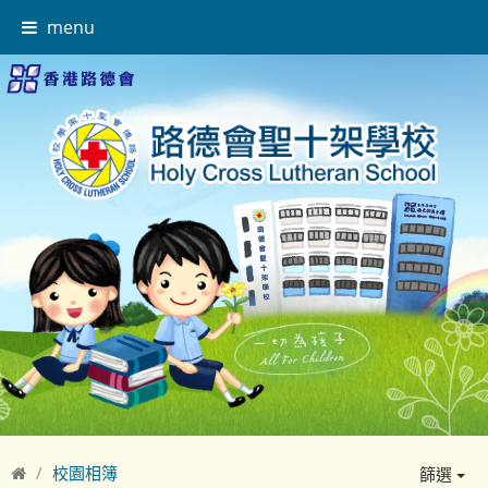
menu
校園相簿
篩選