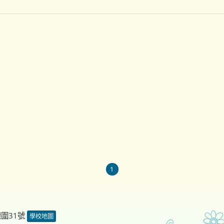
1
德圍31號
學校地圖