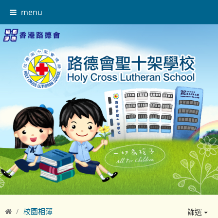
menu
校園相簿
篩選