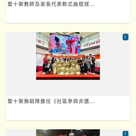
聖十架教師及家長代表軟式曲棍球...
5
聖十架舞蹈隊擔任《社區參與非遺...
7