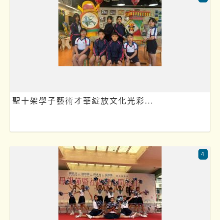
聖十架學子藝術才華綻放文化光彩...
4