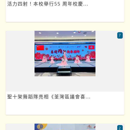
活力四射！本校舉行55 周年校慶...
7
聖十架舞蹈隊亮相《荃灣區議會喜...
2