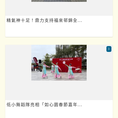
精氣神十足！鼎力支持福來邨錦全...
3
低小舞蹈隊亮相「如心園春節嘉年...