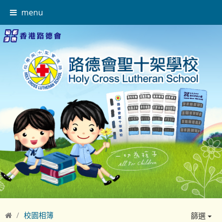
menu
校園相簿
篩選