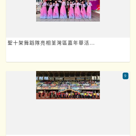
聖十架舞蹈隊亮相荃灣區嘉年華活...
9