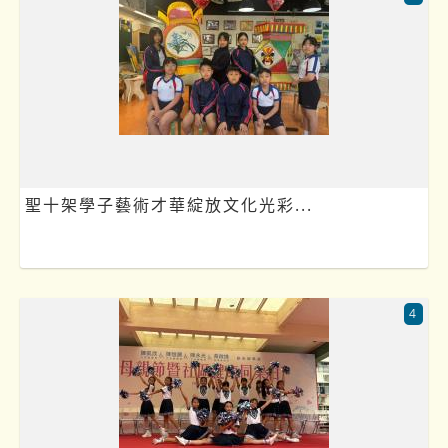
聖十架學子藝術才華綻放文化光彩...
4