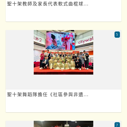
聖十架教師及家長代表軟式曲棍球...
5
聖十架舞蹈隊擔任《社區參與非遺...
7