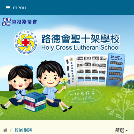
menu
校園相簿
篩選