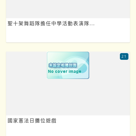
聖十架舞蹈隊擔任中學活動表演隊...
21
國家憲法日攤位遊戲