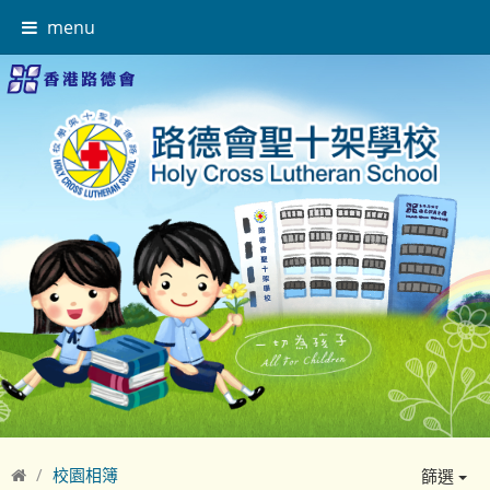
menu
校園相簿
篩選