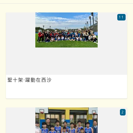
11
聖十架·躍動在西沙
2