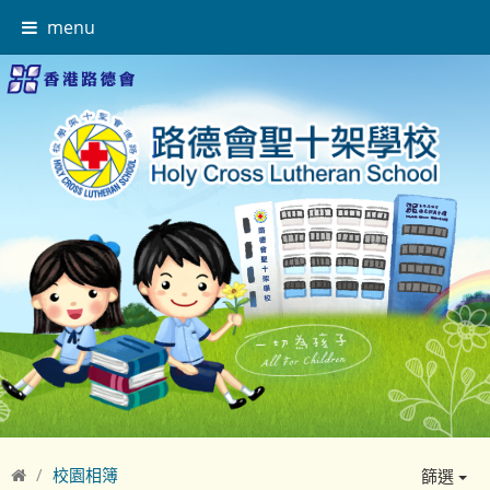
menu
校園相簿
篩選