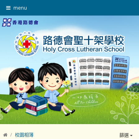
menu
校園相簿
篩選