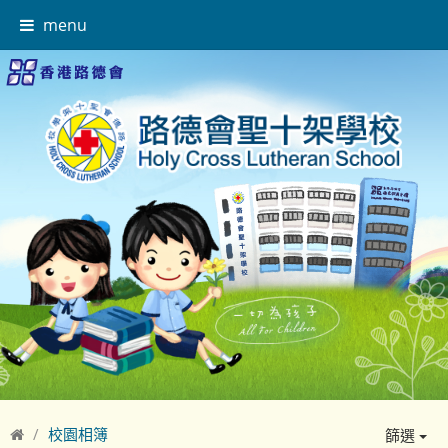
menu
校園相簿
篩選