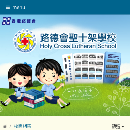
menu
校園相簿
篩選