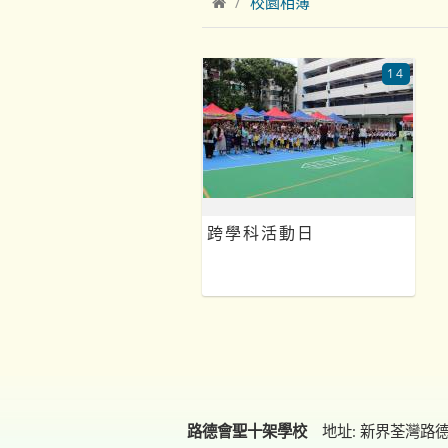
校園相簿
14
跨學科活動日
路德會聖十架學校
地址: 新界荃灣路