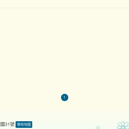
1
德圍31號
學校地圖