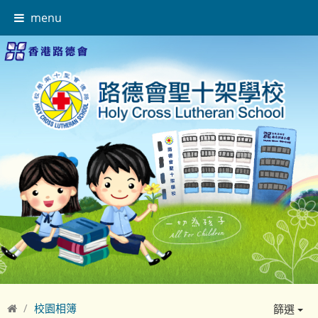
menu
校園相簿
篩選