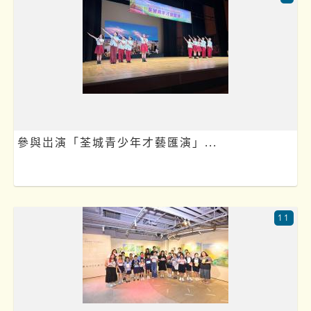
參與岀演「荃城青少年才藝匯演」...
11