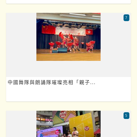
7
中國舞隊與朗誦隊璀璨亮相「親子...
5