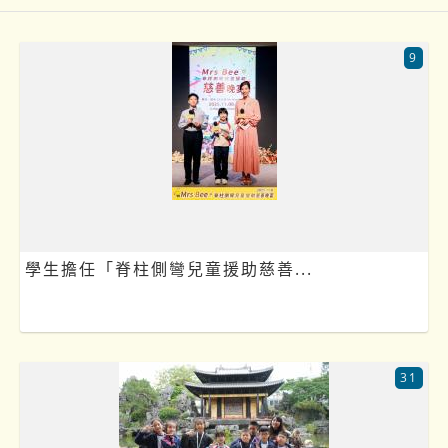
9
學生擔任「脊柱側彎兒童援助慈善...
31