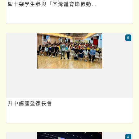
聖十架學生參與「荃灣體育節啟動...
6
升中講座暨家長會
4