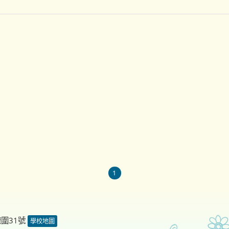
1
德圍31號
學校地圖