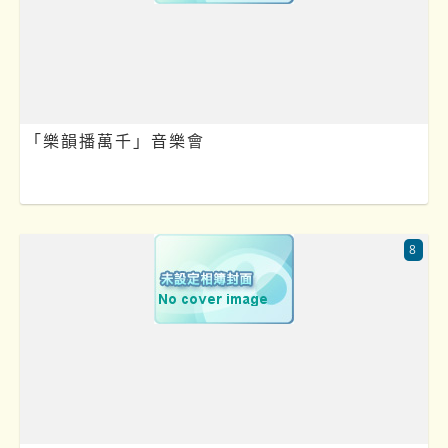
「樂韻播萬千」音樂會
8