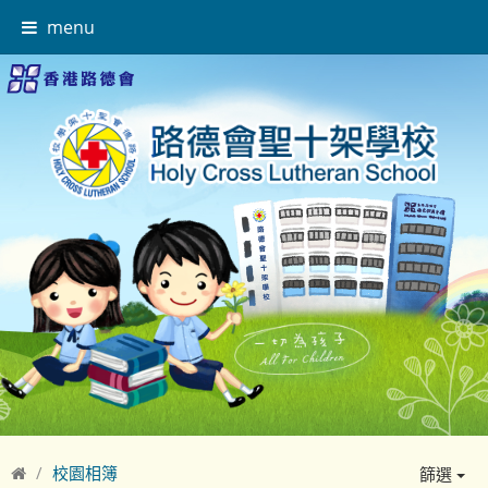
menu
校園相簿
篩選