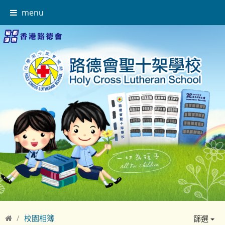
menu
校園相簿
篩選