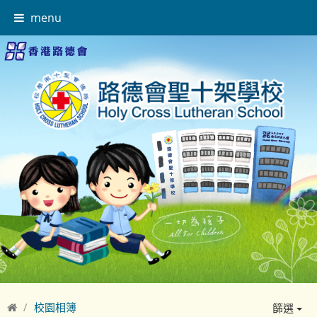
menu
校園相簿
篩選