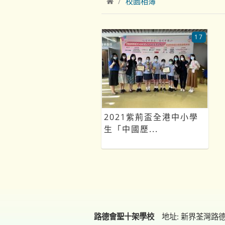
校園相簿
17
2021紫荊盃全港中小學
生「中國歷...
路德會聖十架學校
地址: 新界荃灣路