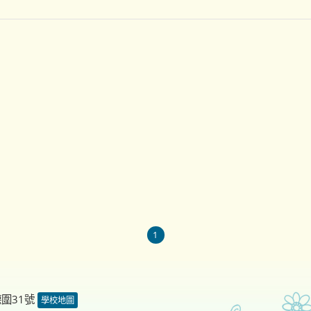
1
德圍31號
學校地圖