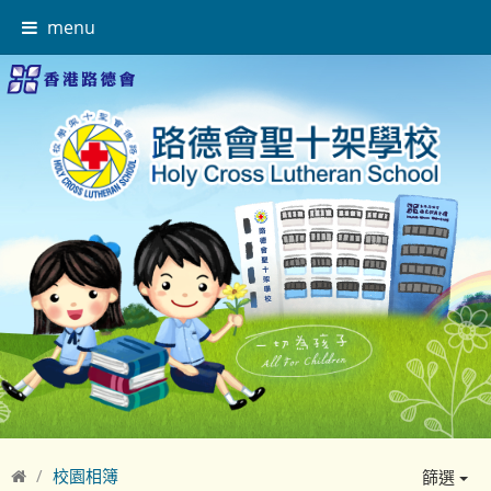
menu
校園相簿
篩選