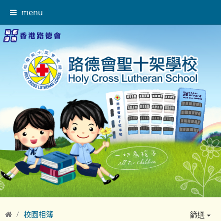
menu
校園相簿
篩選