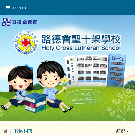
menu
校園相簿
篩選