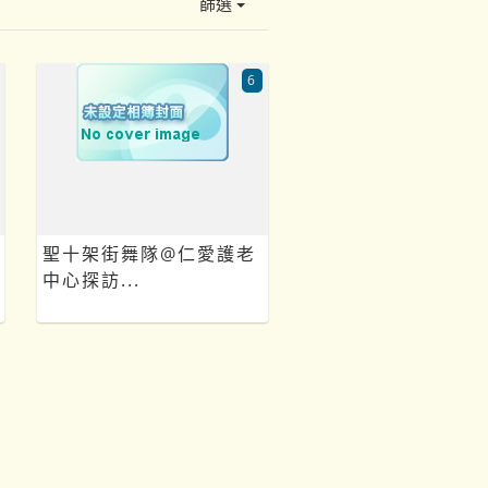
篩選
6
聖十架街舞隊@仁愛護老
中心探訪...