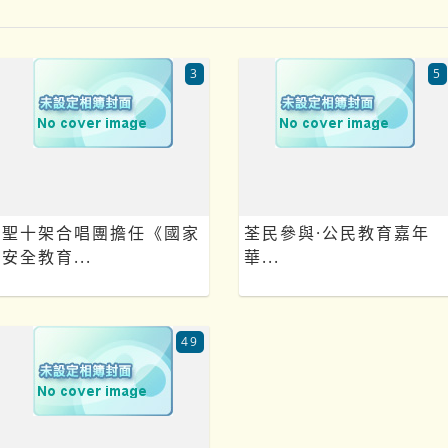
3
5
聖十架合唱團擔任《國家
荃民參與·公民教育嘉年
安全教育...
華...
49