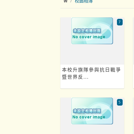
校園相簿
7
本校升旗隊參與抗日戰爭
暨世界反...
5