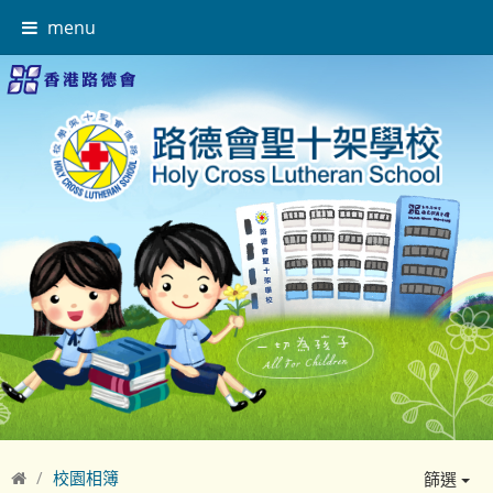
menu
校園相簿
篩選