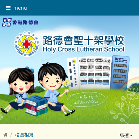
menu
校園相簿
篩選