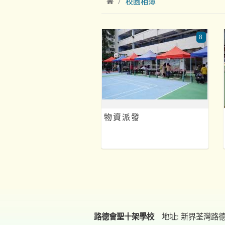
校園相簿
8
物資派發
路德會聖十架學校
地址: 新界荃灣路