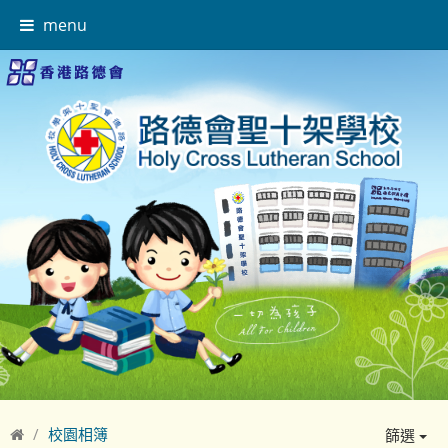
menu
校園相簿
篩選